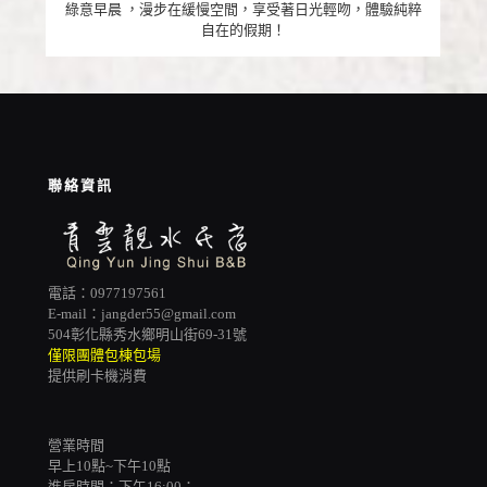
綠意早晨 ，漫步在緩慢空間，享受著日光輕吻，體驗純粹
自在的假期！
聯絡資訊
電話：0977197561
E-mail：jangder55@gmail.com
504彰化縣秀水鄉明山街69-31號
僅限團體包棟包場
提供刷卡機消費
營業時間
早上10點~下午10點
進房時間：下午16:00；