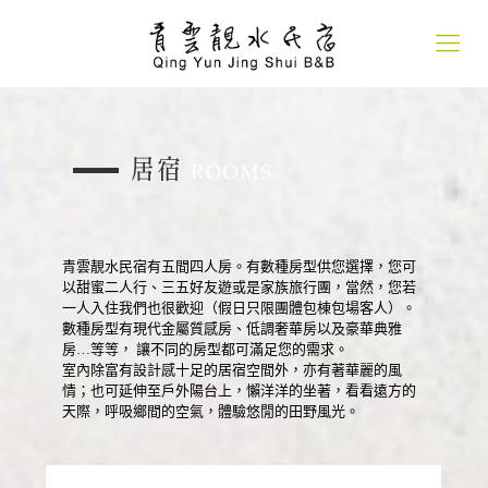
青雲靚水民宿有五間四人房。有數種房型供您選擇，您可
以甜蜜二人行、三五好友遊或是家族旅行團，當然，您若
一人入住我們也很歡迎（假日只限團體包棟包場客人）。
數種房型有現代金屬質感房、低調奢華房以及豪華典雅
房…等等， 讓不同的房型都可滿足您的需求。
室內除富有設計感十足的居宿空間外，亦有著華麗的風
情；也可延伸至戶外陽台上，懶洋洋的坐著，看看遠方的
天際，呼吸鄉間的空氣，體驗悠閒的田野風光。